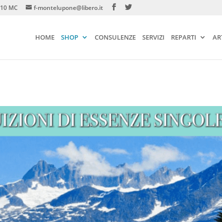
2010 MC
f-montelupone@libero.it
HOME
SHOP
CONSULENZE
SERVIZI
REPARTI
AR