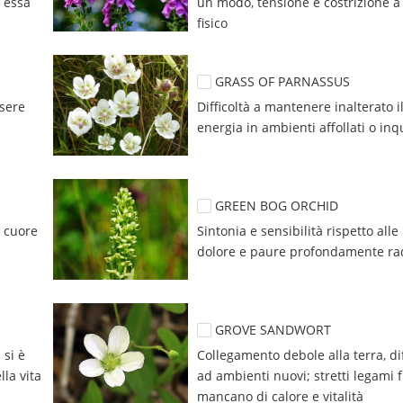
n essa
un modo, tensione e costrizione a l
fisico
GRASS OF PARNASSUS
sere 
Difficoltà a mantenere inalterato il 
energia in ambienti affollati o inq
GREEN BOG ORCHID
cuore 
Sintonia e sensibilità rispetto alle
dolore e paure profondamente ra
GROVE SANDWORT
si è 
Collegamento debole alla terra, dif
lla vita
ad ambienti nuovi; stretti legami fr
mancano di calore e vitalità