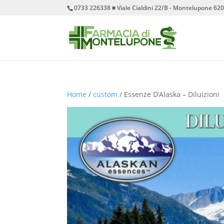
0733 226338 ■ Viale Cialdini 22/B - Montelupone 6
Home
/
custom
/ Essenze D’Alaska – Diluizioni