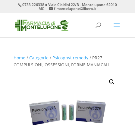
0733 226338 ■ Viale Cialdini 22/B - Montelupone 62010
MC
f-montelupone@libero.it
Home
/
Categorie
/
Psicophyt remedy
/ PR27
COMPULSIONI, OSSESSIONI, FORME MANIACALI