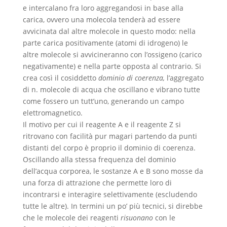
e intercalano fra loro aggregandosi in base alla
carica, ovvero una molecola tenderà ad essere
avvicinata dal altre molecole in questo modo: nella
parte carica positivamente (atomi di idrogeno) le
altre molecole si avvicineranno con l’ossigeno (carico
negativamente) e nella parte opposta al contrario. Si
crea così il cosiddetto
dominio di coerenza,
l’aggregato
di n. molecole di acqua che oscillano e vibrano tutte
come fossero un tutt’uno, generando un campo
elettromagnetico.
Il motivo per cui il reagente A e il reagente Z si
ritrovano con facilità pur magari partendo da punti
distanti del corpo è proprio il dominio di coerenza.
Oscillando alla stessa frequenza del dominio
dell’acqua corporea, le sostanze A e B sono mosse da
una forza di attrazione che permette loro di
incontrarsi e interagire selettivamente (escludendo
tutte le altre). In termini un po’ più tecnici, si direbbe
che le molecole dei reagenti
risuonano
con le