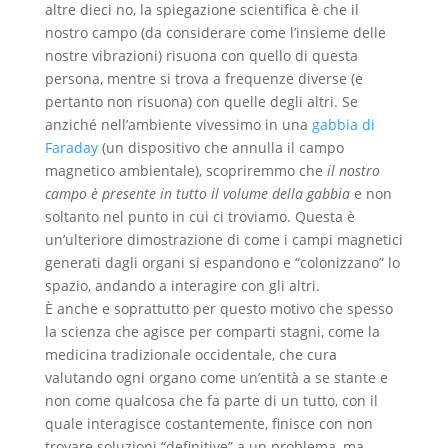
altre dieci no, la spiegazione scientifica è che il
nostro campo (da considerare come l’insieme delle
nostre vibrazioni) risuona con quello di questa
persona, mentre si trova a frequenze diverse (e
pertanto non risuona) con quelle degli altri. Se
anziché nell’ambiente vivessimo in una
gabbia di
Faraday
(un dispositivo che annulla il campo
magnetico ambientale), scopriremmo che
il nostro
campo è presente in tutto il volume della gabbia
e non
soltanto nel punto in cui ci troviamo. Questa è
un’ulteriore dimostrazione di come i campi magnetici
generati dagli organi si espandono e “colonizzano” lo
spazio, andando a interagire con gli altri.
È anche e soprattutto per questo motivo che spesso
la scienza che agisce per comparti stagni, come la
medicina tradizionale occidentale, che cura
valutando ogni organo come un’entità a se stante e
non come qualcosa che fa parte di un tutto, con il
quale interagisce costantemente, finisce con non
trovare soluzioni “definitive” a un problema, ma