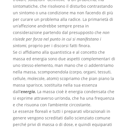
sintomatiche, che risolvono il disturbo contrastando
un sintomo o una condizione ma non facendo di più
per curare un problema alla radice. La primarietà di
un’affezione andrebbe sempre presa in
considerazione partendo dal presupposto che
non
risiede per forza nel punto in cui si manifestano i
sintomi,
proprio per i discorsi fatti finora.
Se ci affidiamo alla quantistica e al concetto che
massa ed energia sono due aspetti complementari di
uno stesso elemento, man mano che ci addentriamo
nella massa, scomponendola (corpo, organi, tessuti,
cellule, molecole, atomi) scopriamo che pian piano la
massa sparisce, sostituita nella sua essenza
dall’
energia
.
La massa cioè è energia condensata che
si esprime attraverso un’onda, che ha una frequenza
e che risuona con l’ambiente circostante.
Le essenze floreali e tutti i preparati vibrazionali in
genere vengono screditati dallo scienziato comune
perché privi di massa o di dose, e quindi equiparati