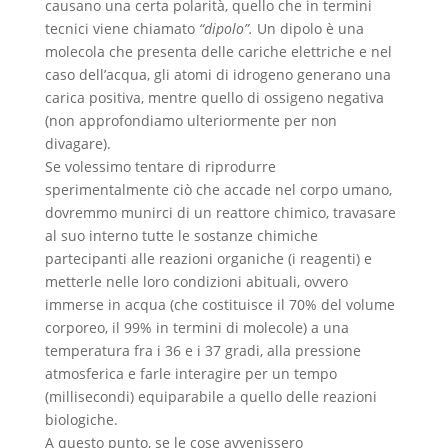
causano una certa polarità, quello che in termini
tecnici viene chiamato
“dipolo”.
Un dipolo è una
molecola che presenta delle cariche elettriche e nel
caso dell’acqua, gli atomi di idrogeno generano una
carica positiva, mentre quello di ossigeno negativa
(non approfondiamo ulteriormente per non
divagare).
Se volessimo tentare di riprodurre
sperimentalmente ciò che accade nel corpo umano,
dovremmo munirci di un reattore chimico, travasare
al suo interno tutte le sostanze chimiche
partecipanti alle reazioni organiche (i reagenti) e
metterle nelle loro condizioni abituali, ovvero
immerse in acqua (che costituisce il 70% del volume
corporeo, il 99% in termini di molecole) a una
temperatura fra i 36 e i 37 gradi, alla pressione
atmosferica e farle interagire per un tempo
(millisecondi) equiparabile a quello delle reazioni
biologiche.
A questo punto, se le cose avvenissero